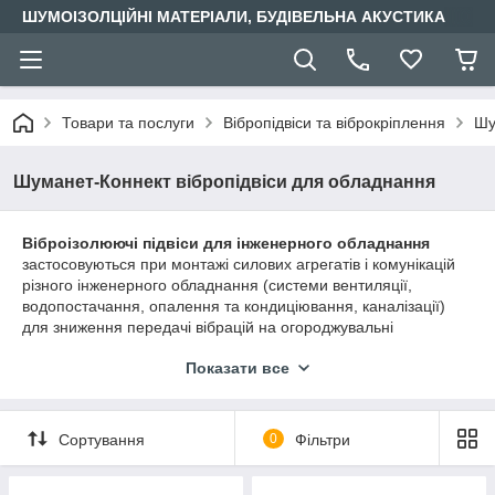
ШУМОІЗОЛЦІЙНІ МАТЕРІАЛИ, БУДІВЕЛЬНА АКУСТИКА
Товари та послуги
Вібропідвіси та віброкріплення
Шу
Шуманет-Коннект вібропідвіси для обладнання
Віброізолюючі підвіси для інженерного обладнання
застосовуються при монтажі силових агрегатів і комунікацій
різного інженерного обладнання (системи вентиляції,
водопостачання, опалення та кондиціювання, каналізації)
для зниження передачі вібрацій на огороджувальні
конструкції будівлі.
Показати все
Відмітні особливості
- На відміну від пружинних віброізоляторів, підвіси Шуманет-
Коннект ефективні як в області низьких, так і в області
Сортування
0
Фільтри
середніх і високих частот;
- Анодовані силові металеві елементи підвісу;
- Стабільність віброакустичних властивостей протягом