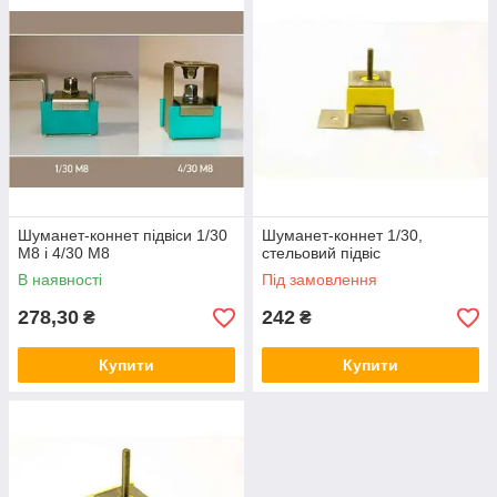
тривалого часу (більше 30 років).
Шуманет-коннет підвіси 1/30
Шуманет-коннет 1/30,
М8 і 4/30 М8
стельовий підвіс
В наявності
Під замовлення
278,30
242
₴
₴
Купити
Купити