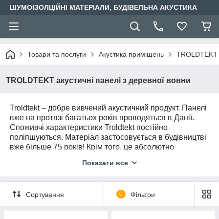
ШУМОІЗОЛЦІЙНІ МАТЕРІАЛИ, БУДІВЕЛЬНА АКУСТИКА
Товари та послуги
Акустика приміщень
TROLDTEKT ак
TROLDTEKT акустичні панелі з деревної вовни
Troldtekt – добре вивчений акустичний продукт. Панелі
вже на протязі багатьох років проводяться в Данії.
Споживчі характеристики Troldtekt постійно
поліпшуються. Матеріал застосовується в будівництві
вже більше 75 років! Крім того, це абсолютно
натуральний продукт. Troldtekt відомий, і навіть
Показати все
знаменитий завдяки своїм звукопоглинальним
властивостям. Застосування матеріалу дозволяє
знизити шум і створити акустичний комфорт в будь-
Сортування
0
Фільтри
якому приміщенні.