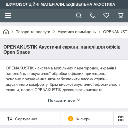
ШУМОІЗОЛЦІЙНІ МАТЕРІАЛИ, БУДІВЕЛЬНА АКУСТИКА
Товари та послуги
Акустика приміщень
OPENAKUSTIK 
OPENAKUSTIK Акустичні екрани, панелі для офісів
Open Space
OPENAKUSTIK - система мобільних перегородок, екранів і
панелей для акустичної обробки офісних приміщень,
основне призначення якої-забезпечити високу ступінь
акустичного комфорту. Крім високої акустичної ефективності
екрани, панелі
дозволяють виконати
OPENAKUSTIK
декоративне оформлення робочих приміщень в широкій
Показати все
колірній гамі.
Сортування
0
Фільтри