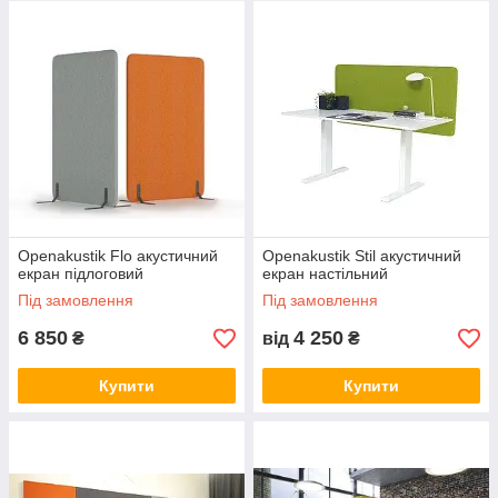
Openakustik Flo акустичний
Openakustik Stil акустичний
екран підлоговий
екран настільний
Під замовлення
Під замовлення
6 850
4 250
₴
від
₴
Купити
Купити