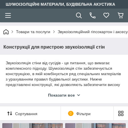
ШУМОІЗОЛЦІЙНІ МАТЕРІАЛИ, БУДІВЕЛЬНА АКУСТИКА
Товари та послуги
Звукоізоляційний гіпсокартон і аксес
Конструкції для пристрою звукоізоляції стін
Звукоізоляція стіни від сусідів - це питання, що вимагає
комплексного підходу. Шумоізоляція стін забезпечується
конструкцією, в якій комбінується ряд спеціальних матеріалів
з урахуванням правил будівельної акустики. Нижче
представлені конструкції, які дозволяють забезпечити високу
звукоізоляцію стін у Вашій кімнаті.
Показати все
В цьому розділі кожна конструкція забезпечена докладним
описом. Наведені параметри: товщина конструкції, індекс
додаткової ізоляції ΔRw, орієнтовна вартість матеріалів
Сортування
0
Фільтри
конструкції за м2.
Звукоізоляція стін вимагає виконання монтажу конструкції
згідно з технологією, розробленою виробником.