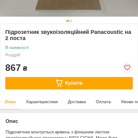
Підрозетник звукоізоляційний Panacoustic на
2 поста
В наявності
Роздріб
867
₴
Купити
Опис
Характеристики
Доставка
Оплата
Умови п
Опис
Підрозетник монтується врівень з фінішним листом
звукоїзоляційного гіпсокартону NIDA CICHA. Може бути