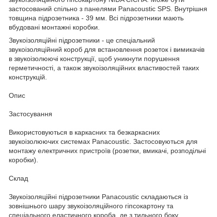
застосований спільно з панелями Panacoustic SPS. Внутрішня
товщина підрозетника - 39 мм. Всі підрозетники мають
вбудовані монтажні коробки.
Звукоізоляційні підрозетники - це спеціальний
звукоізоляційний короб для встановлення розеток і вимикачів
в звукоізолюючі конструкції, щоб уникнути порушення
герметичності, а також звукоізоляційних властивостей таких
конструкцій.
Опис
Застосування
Використовуються в каркасних та безкаркасних
звукоізолюючих системах Panacoustic. Застосовуються для
монтажу електричних пристроїв (розетки, вмикачі, розподільчі
коробки).
Склад
Звукоізоляційні підрозетники Panacoustic складаються із
зовнішнього шару звукоізоляційного гіпсокартону та
спеціального еластичного короба, де з тильного боку