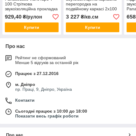
100 Стріткова
перегородка на
звук
звукоізоляційна прокладка
подвійному каркасі 2х100
Pana
мм
929,40
3 227
658
₴/рулон
₴/кв.см
Купити
Купити
Про нас
Рейтинг не сформований
Менше 5 відгуків за останній рік
Працює з 27.12.2016
м. Дніпро
пр. Праці, 9, Дніпро, Україна
Контакти
Сьогодні працює з 10:00 до 18:00
Показати весь графік роботи
Про нас