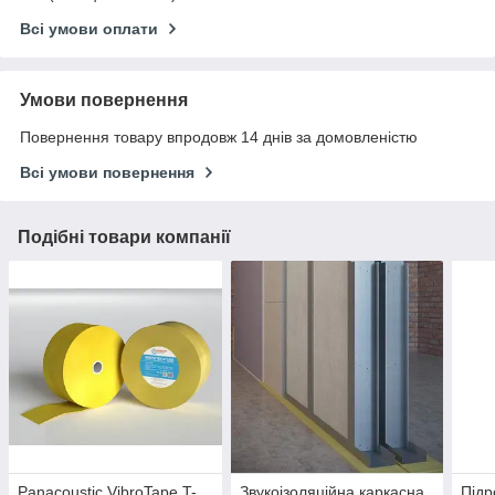
Всі умови оплати
Умови повернення
Повернення товару впродовж 14 днів за домовленістю
Всі умови повернення
Подібні товари компанії
Panacoustic VibroTape T-
Звукоізоляційна каркасна
Підр