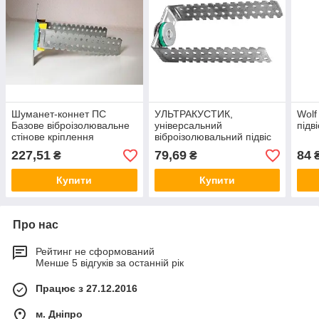
Шуманет-коннет ПС
УЛЬТРАКУСТИК,
Wolf
Базове віброізолювальне
універсальний
підві
стінове кріплення
віброізолювальний підвіс
економкласу з
227,51
79,69
84
₴
₴
інтегрованим прямим
підвісом
Купити
Купити
Про нас
Рейтинг не сформований
Менше 5 відгуків за останній рік
Працює з 27.12.2016
м. Дніпро