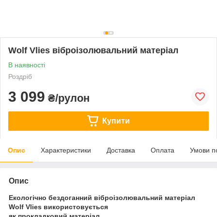
Wolf Vlies віброізолювальний матеріал
В наявності
Роздріб
3 099
₴/рулон
Купити
Опис
Характеристики
Доставка
Оплата
Умови п
Опис
Екологічно бездоганний віброізолювальний матеріал
Wolf Vlies використовується
як прокладковий матеріал.