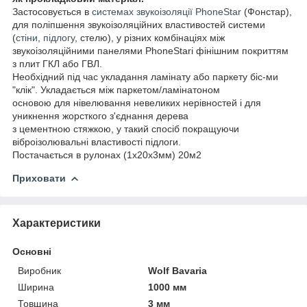
Застосовується в
системах звукоізоляції PhoneStar
(Фонстар),
для поліпшення звукоізоляційних властивостей системи
(
стіни
,
підлогу
, стелю), у різних комбінаціях між
звукоізоляційними панелями PhoneStari фінішним покриттям
з плит ГКЛ або ГВЛ.
Необхідний під час укладання ламінату або паркету біс-ми
"клік". Укладається між паркетом/ламінатоном
основою для нівелювання невеликих нерівностей і для
уникнення жорсткого з'єднання дерева
з цементною стяжкою, у такий спосіб покращуючи
віброізолювальні властивості підлоги.
Постачається в рулонах (1х20х3мм) 20м2
Приховати
Характеристики
Основні
Виробник
Wolf Bavaria
Ширина
1000 мм
Товщина
3 мм