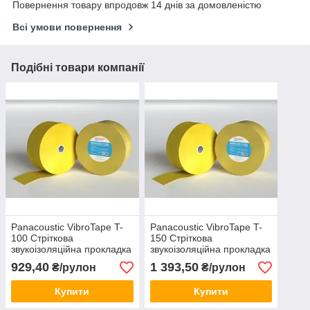
Повернення товару впродовж 14 днів за домовленістю
Всі умови повернення
Подібні товари компанії
Panacoustic VibroTape T-
Panacoustic VibroTape T-
100 Стріткова
150 Стріткова
звукоізоляційна прокладка
звукоізоляційна прокладка
929,40
1 393,50
₴/рулон
₴/рулон
Купити
Купити