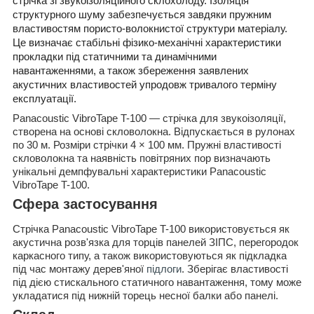
стрічка зі звукоізоляційного склохолоду. Ізоляція
структурного шуму забезпечується завдяки пружним
властивостям пористо-волокнистої структури матеріалу.
Це визначає стабільні фізико-механічні характеристики
прокладки під статичними та динамічними
навантаженнями, а також збереження заявлених
акустичних властивостей упродовж тривалого терміну
експлуатації.
Panacoustic VibroTape T-100 — стрічка для звукоізоляції,
створена на основі скловолокна. Відпускається в рулонах
по 30 м. Розміри стрічки 4 × 100 мм. Пружні властивості
скловолокна та наявність повітряних пор визначають
унікальні демпфувальні характеристики Panacoustic
VibroTape T-100.
Сфера застосування
Стрічка Panacoustic VibroTape T-100 використовується як
акустична розв'язка для торців панелей ЗІПС, перегородок
каркасного типу, а також використовуються як підкладка
під час монтажу дерев'яної
підлоги
. Зберігає властивості
під дією стискального статичного навантаження, тому може
укладатися під нижній торець несної балки або панелі.