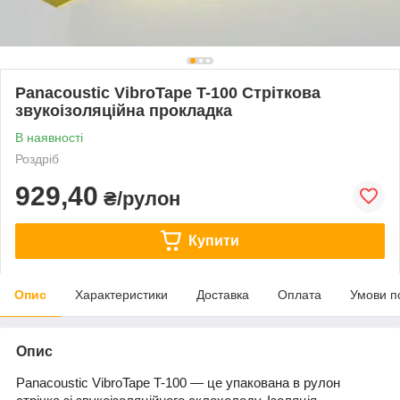
Panacoustic VibroTape T-100 Стріткова
звукоізоляційна прокладка
В наявності
Роздріб
929,40
₴/рулон
Купити
Опис
Характеристики
Доставка
Оплата
Умови п
Опис
Panacoustic VibroTape T-100 — це упакована в рулон