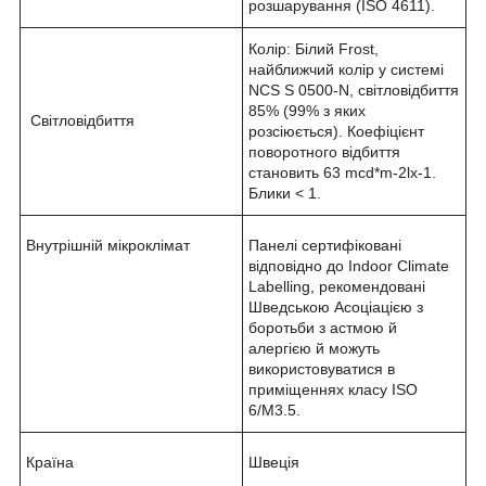
розшарування (ISO 4611).
Колір: Білий Frost,
найближчий колір у системі
NCS S 0500-N, світловідбиття
85% (99% з яких
Світловідбиття
розсіюється). Коефіцієнт
поворотного відбиття
становить 63 mcd*m-2lx-1.
Блики < 1.
Внутрішній мікроклімат
Панелі сертифіковані
відповідно до Indoor Climate
Labelling, рекомендовані
Шведською Асоціацією з
боротьби з астмою й
алергією й можуть
використовуватися в
приміщеннях класу ISO
6/M3.5.
Країна
Швеція