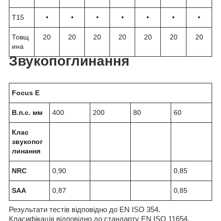
T15
•
•
•
•
•
•
•
Товщ
20
20
20
20
20
20
20
ина
Звукопоглинання
Focus E
В.п.с. мм
400
200
80
60
Клас
звукопог
линання
NRC
0,90
0,85
SAA
0,87
0,85
Результати тестів відповідно до EN ISO 354.
Класифікація відповідно до стандарту EN ISO 11654,