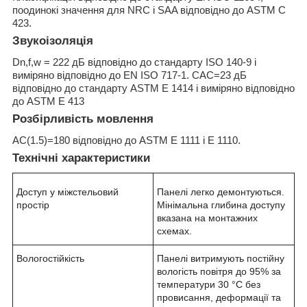
поодинокі значення для NRC і SAA відповідно до ASTM C
423.
Звукоізоляція
Dn,f,w = 222 дБ відповідно до стандарту ISO 140-9 і
виміряно відповідно до EN ISO 717-1. CAC=23 дБ
відповідно до стандарту ASTM E 1414 і виміряно відповідно
до ASTM E 413
Розбірливість мовлення
AC(1.5)=180 відповідно до ASTM E 1111 і E 1110.
Технічні характеристики
Доступ у міжстельовий
Панелі легко демонтуються.
простір
Мінімальна глибина доступу
вказана на монтажних
схемах.
Вологостійкість
Панелі витримують постійну
вологість повітря до 95% за
температури 30 °C без
провисання, деформації та