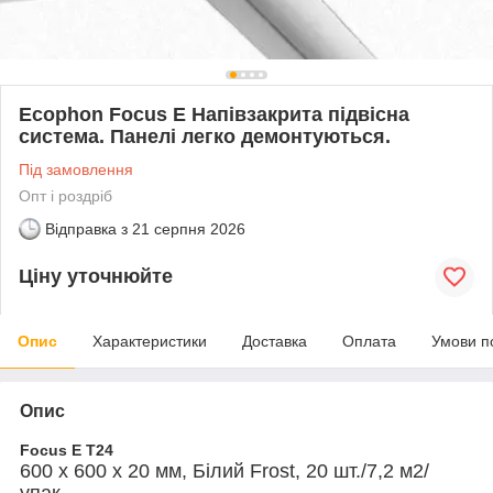
Ecophon Focus E Напівзакрита підвісна
система. Панелі легко демонтуються.
Під замовлення
Опт і роздріб
Відправка з
21 серпня 2026
Ціну уточнюйте
Опис
Характеристики
Доставка
Оплата
Умови п
Опис
Focus E T24
600 х 600 х 20 мм, Білий Frost, 20 шт./7,2 м2/
упак.