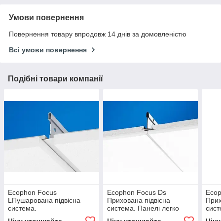
Умови повернення
Повернення товару впродовж 14 днів за домовленістю
Всі умови повернення
Подібні товари компанії
Ecophon Focus
Ecophon Focus Ds
Ecop
LПушарована підвісна
Прихована підвісна
Прих
система.
система. Панелі легко
сист
Використовується в тих
демонтуються.
дем