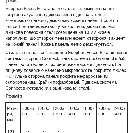
Ecophon Focus
E встановлюється в приміщеннях, де
потрібна акустична декоративна підвісна
стеля
з
можливістю легкого демонтажу кожної панелі. Ecophon
Focus E встановлюється у відкритій підвісній системі.
Лицьова поверхня стелі розміщена на 10 мм нижче
напрямних, що створює теневий ефект, створюючи акцент
на кожній панелі. Кожна панель легко демонтується.
Стель складається з панелей Ecophon Focus Е та підвісної
системи Ecophon Connect. Вага системи приблизно 3 кг/м2.
Панелі виготовлені зі скловолокна високої щільності. На
лицьову поверхню нанесено мікропористе покриття Akutex
FT. Тильна сторона панелі покрита нефарбованим
склохолодним. Крайки пофарбовані. Підвісна система
Connect виготовлена з оцинкованої сталі.
Розмір
Розмі
600x6
1200x
1200x
1600x
1800x
2000x
2400x
ри,
00
600
1200
600
600
600
600
мм
T21
•
•
•