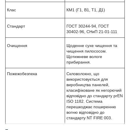
Клас
КМ1 (Г1, В1, Т1, Д1)
Стандарт
ГОСТ 30244-94, ГОСТ
30402-96, СНиП 21-01-111
Очищення
Щоденне сухе чищення та
чищення пилососом.
Щотижневе вологе
прибирання.
Пожежобезпека
Скловолокно, що
використовується для
виробництва панелей,
класифіковане як негорючий
відповідно до стандарту prEN
ISO 1182. Система
перешкоджає поширенню
вогню відповідно до
стандарту NT FIRE 003.