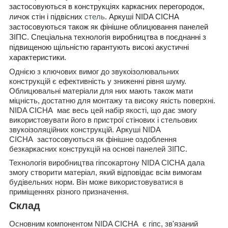
застосовуються в конструкціях каркасних перегородок,
личок стін і підвісних
стель
. Аркуші NIDA CICHA
застосовуються також як фінішне облицювання панелей
ЗІПС. Спеціальна технологія виробництва в поєднанні з
підвищеною щільністю гарантують високі акустичні
характеристики.
Однією з ключових вимог до звукоізолювальних
конструкцій є ефективність у зниженні рівня шуму.
Облицювальні матеріали для них мають також мати
міцність, достатню для монтажу та високу якість поверхні.
NIDA CICHA має весь цей набір якості, що дає змогу
використовувати його в пристрої стінових і стельових
звукоізоляційних конструкцій. Аркуші NIDA
CICHA застосовуються як фінішне оздоблення
безкаркасних конструкцій на основі панелей ЗІПС.
Технологія виробництва гіпсокартону NIDA CICHA дала
змогу створити матеріал, який відповідає всім вимогам
будівельних норм. Він може використовуватися в
приміщеннях різного призначення.
Склад
Основним компонентом NIDA CICHA є гіпс, зв'язаний