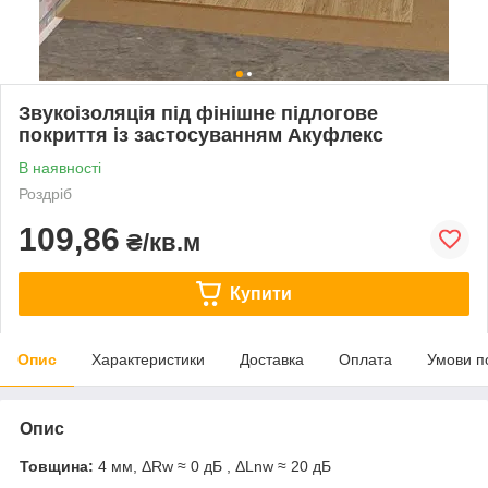
Звукоізоляція під фінішне підлогове
покриття із застосуванням Акуфлекс
В наявності
Роздріб
109,86
₴/кв.м
Купити
Опис
Характеристики
Доставка
Оплата
Умови п
Опис
Товщина:
4 мм, ΔRw ≈ 0 дБ , ΔLnw ≈ 20 дБ