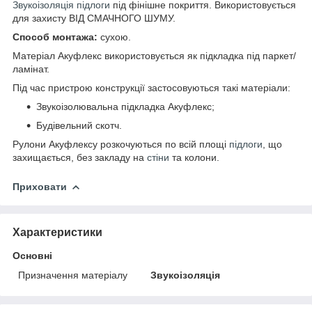
Звукоізоляція підлоги
під фінішне покриття. Використовується
для захисту ВІД СМАЧНОГО ШУМУ.
Способ монтажа:
сухою.
Матеріал Акуфлекс використовується як підкладка під паркет/
ламінат.
Під час пристрою конструкції застосовуються такі матеріали:
Звукоізолювальна підкладка Акуфлекс;
Будівельний скотч.
Рулони Акуфлексу розкочуються по всій площі
підлоги
, що
захищається, без закладу на
стіни
та колони.
Приховати
Характеристики
Основні
Призначення матеріалу
Звукоізоляція