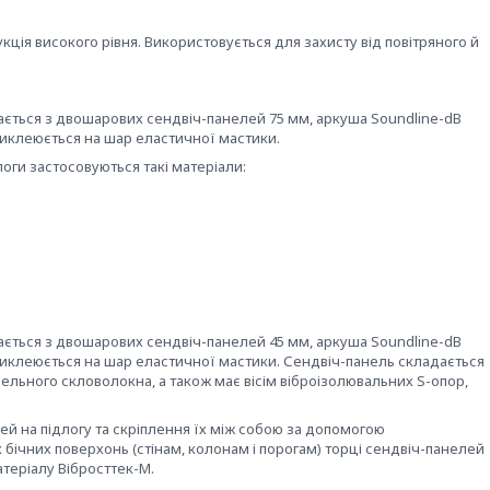
кція високого рівня. Використовується для захисту від повітряного й
дається з двошарових сендвіч-панелей 75 мм, аркуша Soundline-dB
приклеюється на шар еластичної мастики.
логи застосовуються такі матеріали:
дається з двошарових сендвіч-панелей 45 мм, аркуша Soundline-dB
приклеюється на шар еластичної мастики. Сендвіч-панель складається
пельного скловолокна, а також має вісім віброізолювальних S-опор,
й на підлогу та скріплення їх між собою за допомогою
х бічних поверхонь (стінам, колонам і порогам) торці сендвіч-панелей
теріалу Вібросттек-М.