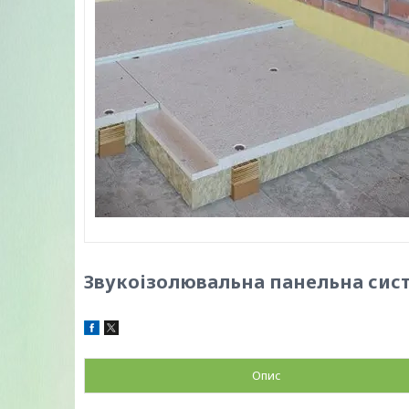
Звукоізолювальна панельна сис
Опис