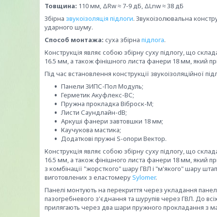
Товщина:
110 мм, ΔRw ≈ 7-9 дБ, ΔLnw ≈ 38 дБ
Збірна
звукоізоляція підлоги
. Звукоізолювальна констру
ударного шуму.
Способ монтажа:
суха збірна
підлога
.
Конструкція являє собою збірну суху підлогу, що скла
16.5 мм, а також фінішного листа фанери 18 мм, який 
Під час встановлення конструкції звукоізоляційної під
Панели ЗИПС-Пол Модуль;
Герметик Акуфлекс-ВС;
Пружна прокладка Віброск-М;
Листи Саундлайн-dB;
Аркуші фанери завтовшки 18 мм;
Каучукова мастика;
Додаткові пружні S-опори Вектор.
Конструкція являє собою збірну суху підлогу, що скла
16.5 мм, а також фінішного листа фанери 18 мм, який 
з комбінації "жорсткого" шару ГВЛ і "м'якого" шару шта
виготовлених з еластомеру
Sylomer
.
Панелі монтують на перекриття через укладання панеле
пазогребневого з'єднання та шурупів через ГВЛ. До всі
прилягають через два шари пружного прокладання з ма